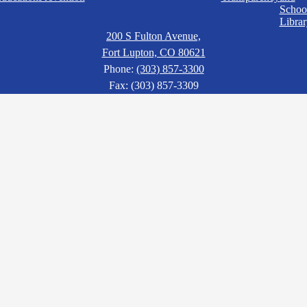
Schoo
Librar
200 S Fulton Avenue,
Fort Lupton, CO 80621
Phone:
(303) 857-3300
Fax: (303) 857-3309