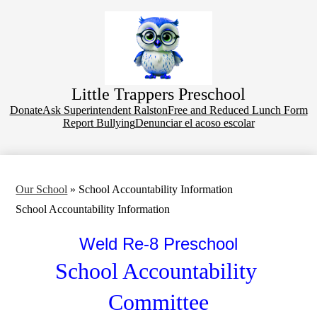
Skip
to
main
content
Little Trappers Preschool
Donate
Donate
Ask Superintendent Ralston
Free and Reduced Lunch Form
Report Bullying
Denunciar el acoso escolar
Our School
»
School Accountability Information
School Accountability Information
Weld Re-8 Preschool
School Accountability 
Committee