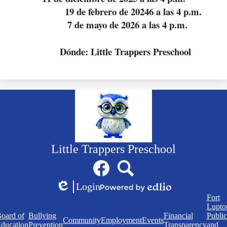
             19 de febrero de 20246 a las 4 p.m.
         7 de mayo de 2026 a las 4 p.m.
        Dónde: Little Trappers Preschool
Little Trappers Preschool
Social
Facebook
Search
Media
Links
Login
Edlio
Powered
Quick
Fort
by
Links
Lupto
Edlio
oard of
Bullying
Financial
Public
Community
Employment
Events
ducation
Prevention
Transparency
and